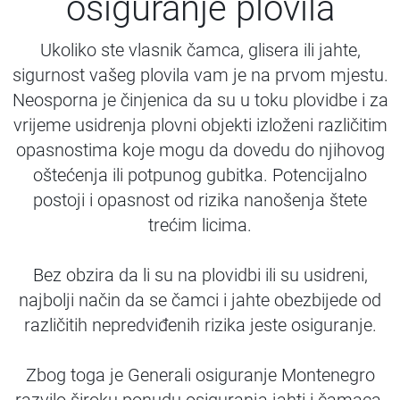
osiguranje plovila
Ukoliko ste vlasnik čamca, glisera ili jahte,
sigurnost vašeg plovila vam je na prvom mjestu.
Neosporna je činjenica da su u toku plovidbe i za
vrijeme usidrenja plovni objekti izloženi različitim
opasnostima koje mogu da dovedu do njihovog
oštećenja ili potpunog gubitka. Potencijalno
postoji i opasnost od rizika nanošenja štete
trećim licima.
Bez obzira da li su na plovidbi ili su usidreni,
najbolji način da se čamci i jahte obezbijede od
različitih nepredviđenih rizika jeste osiguranje.
Zbog toga je Generali osiguranje Montenegro